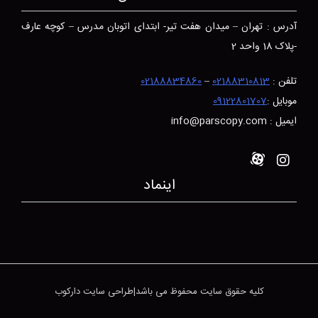
آدرس : تهران – میدان هفت تیر- ابتدای اتوبان مدرس – کوچه عارف
-پلاک 18 واحد 2
تلفن :
02188310813
–
02188834860
موبایل :
09122801707
ایمیل : info@parscopy.com
اینماد
کلیه حقوق سایت محفوظ می باشد|طراحی سایت دارکوب